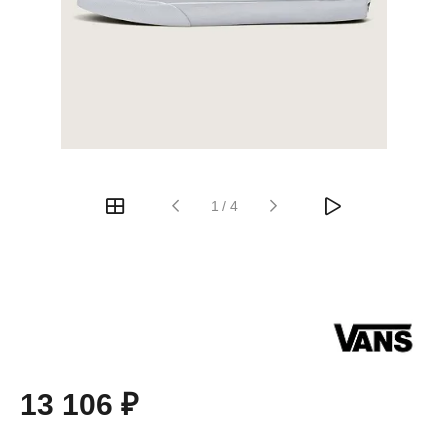
1
/
4
13 106 ₽