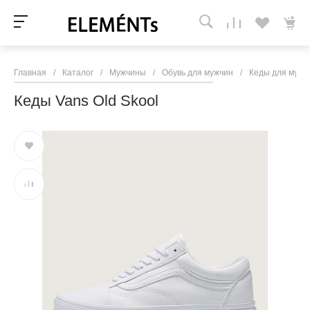
Главная
/
Каталог
/
Мужчины
/
Обувь для мужчин
/
Кеды для мужч
Кеды Vans Old Skool