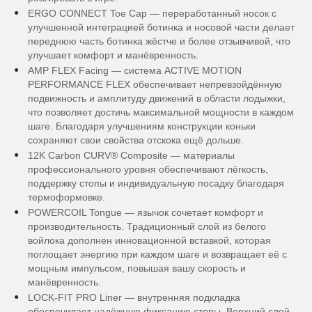
ERGO CONNECT Toe Cap — переработанный носок с
улучшенной интеграцией ботинка и носовой части делает
переднюю часть ботинка жёстче и более отзывчивой, что
улучшает комфорт и манёвренность.
AMP FLEX Facing — система ACTIVE MOTION
PERFORMANCE FLEX обеспечивает непревзойдённую
подвижность и амплитуду движений в области лодыжки,
что позволяет достичь максимальной мощности в каждом
шаге. Благодаря улучшениям конструкции коньки
сохраняют свои свойства отскока ещё дольше.
12K Carbon CURV® Composite — материалы
профессионального уровня обеспечивают лёгкость,
поддержку стопы и индивидуальную посадку благодаря
термоформовке.
POWERCOIL Tongue — язычок сочетает комфорт и
производительность. Традиционный слой из белого
войлока дополнен инновационной вставкой, которая
поглощает энергию при каждом шаге и возвращает её с
мощным импульсом, повышая вашу скорость и
манёвренность.
LOCK-FIT PRO Liner — внутренняя подкладка
обеспечивает надёжную фиксацию стопы. Верхний слой