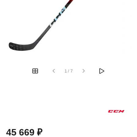
1
/
7
45 669 ₽