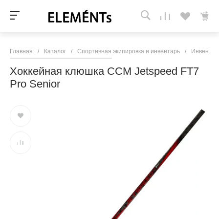
Главная
/
Каталог
/
Спортивная экипировка и инвентарь
/
Инвентар
Хоккейная клюшка CCM Jetspeed FT7
Pro Senior