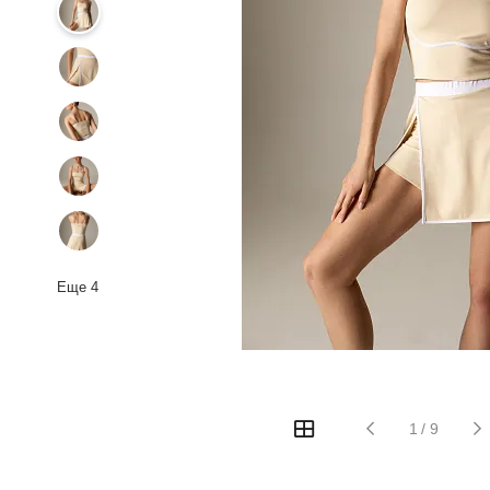
Еще
4
1
/
9