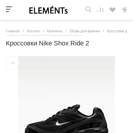
Главная
/
Каталог
/
Мужчины
/
Обувь для мужчин
/
Кроссовки для
Кроссовки Nike Shox Ride 2