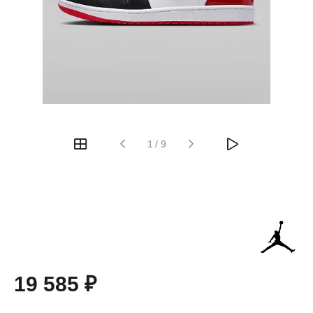
1
/
9
19 585 ₽