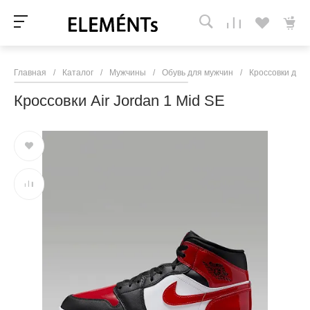
Главная
/
Каталог
/
Мужчины
/
Обувь для мужчин
/
Кроссовки для
Кроссовки Air Jordan 1 Mid SE