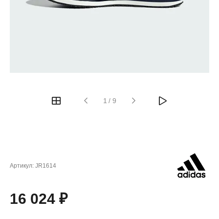
1
/
9
Артикул:
JR1614
16 024 ₽