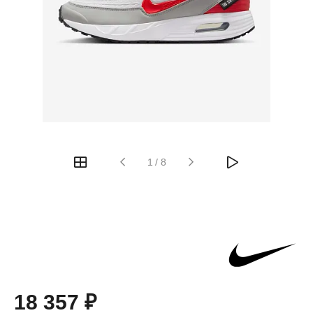
1
/
8
18 357 ₽