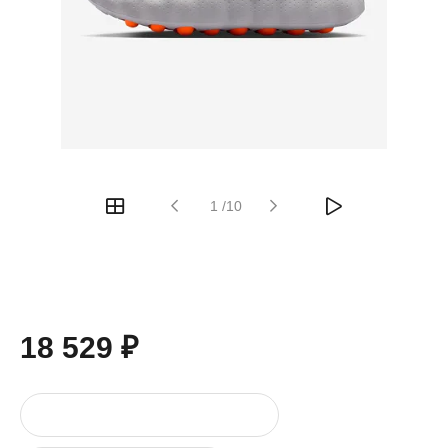
1
/
10
18 529 ₽