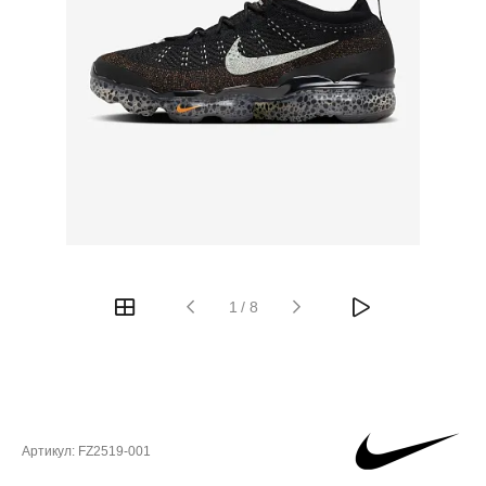
1
/
8
Артикул:
FZ2519-001