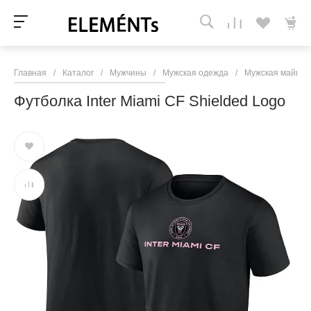
Главная
/
Каталог
/
Мужчины
/
Мужская одежда
/
Мужская майки, 
Футболка Inter Miami CF Shielded Logo