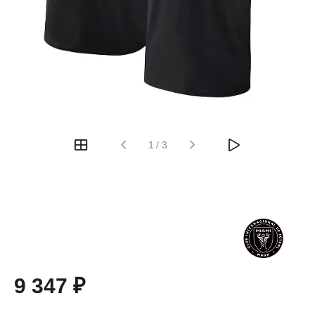
1
/
3
9 347 ₽