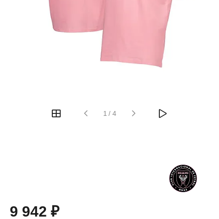
1
/
4
9 942 ₽