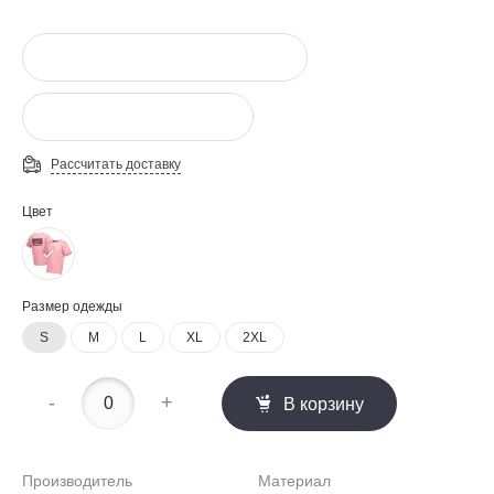
Рассчитать доставку
Цвет
Размер одежды
S
M
L
XL
2XL
-
+
В корзину
Производитель
Материал