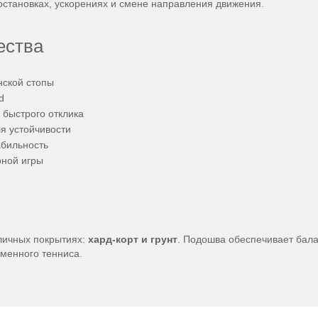
 остановках, ускорениях и смене направления движения.
ества
нской стопы
d
 быстрого отклика
я устойчивости
абильность
рной игры
зличных покрытиях:
хард-корт и грунт
. Подошва обеспечивает бал
менного тенниса.