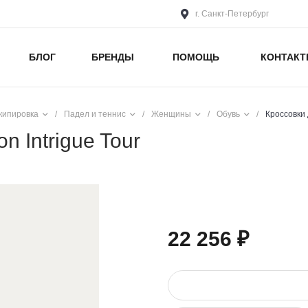
г. Санкт-Петербург
БЛОГ
БРЕНДЫ
ПОМОЩЬ
КОНТАК
кипировка
/
Падел и теннис
/
Женщины
/
Обувь
/
Кроссовки 
n Intrigue Tour
22 256 ₽