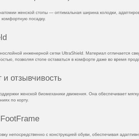
анатомии женской стопы — оптимальная ширина колодки, адаптиро
 комфортную посадку.
ld
ослойной инженерной сетки UltraShield. Материал отличается све
остью, позволяя стопе оставаться в комфорте даже во время прод
т и отзывчивость
 поддержки женской биомеханики движения. Она обеспечивает мяг
иях по корту.
 FootFrame
вку непосредственно с конструкцией обуви, обеспечивая адаптив