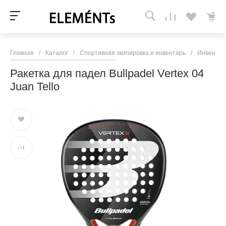
Главная
/
Каталог
/
Спортивная экипировка и инвентарь
/
Инвентар
Ракетка для падел Bullpadel Vertex 04
Juan Tello