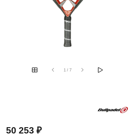
1
/
7
50 253 ₽