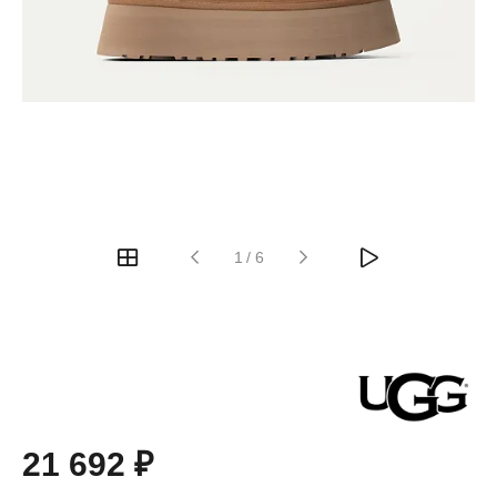
1
/
6
21 692 ₽