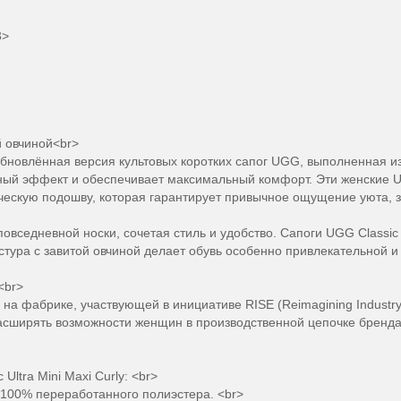
3>
й овчиной<br>
— обновлённая версия культовых коротких сапог UGG, выполненная и
урный эффект и обеспечивает максимальный комфорт. Эти женски
ескую подошву, которая гарантирует привычное ощущение уюта, з
вседневной носки, сочетая стиль и удобство. Сапоги UGG Classic U
стура с завитой овчиной делает обувь особенно привлекательной и
<br>
на фабрике, участвующей в инициативе RISE (Reimagining Industry 
расширять возможности женщин в производственной цепочке бренда
Ultra Mini Maxi Curly: <br>
100% переработанного полиэстера. <br>