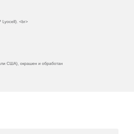
yocell). <br>
или США), окрашен и обработан