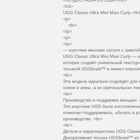
<h2>ДОСТАВКА ИЗ США!</h2>
<h3>
UGG Classic Ultra Mini Maxi Curly </h
<p>
<br>
</p>
<p>
</p>
— короткие женские сапоги с завито
UGG Classic Ultra Mini Maxi Curly 
которая создаёт уникальный текст
тесьмой UGGbraid™ и имеют классич
<br>
Эта модель идеально подойдёт для по
осени и зимы, а их оригинальная тек
<br>
Производство и поддержка женщин: 
Эти короткие UGG были изготовлены 
помогает поддерживать, обучать и 
производство. <br>
<br>
Детали и характеристики UGG Classic 
Декоративная тесьма UGGbraid™ из 