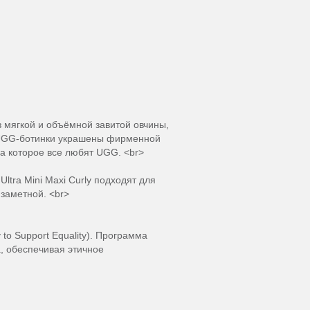
з мягкой и объёмной завитой овчины,
е UGG-ботинки украшены фирменной
а которое все любят UGG. <br>
ltra Mini Maxi Curly подходят для
 заметной. <br>
to Support Equality). Программа
, обеспечивая этичное