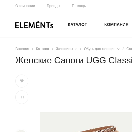
О компании
Бренды
Помощь
КАТАЛОГ
КОМПАНИЯ
Главная
/
Каталог
/
Женщины
/
Обувь для женщин
/
Са
Женские Сапоги UGG Classic 