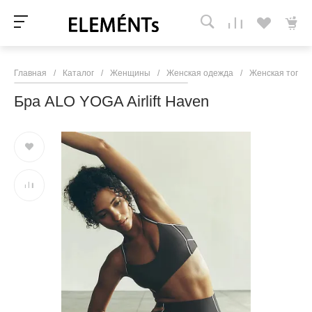
Главная
/
Каталог
/
Женщины
/
Женская одежда
/
Женская топы 
Бра ALO YOGA Airlift Haven