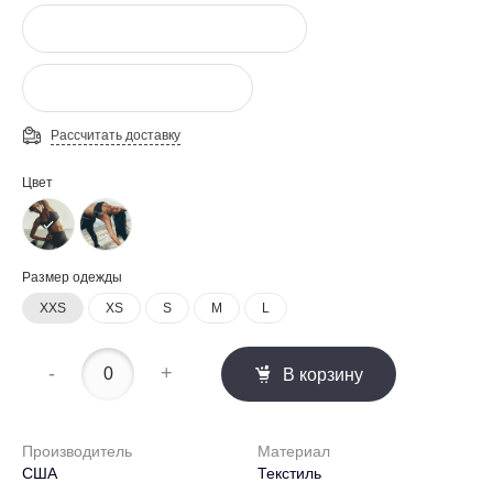
Рассчитать доставку
Цвет
Размер одежды
XXS
XS
S
M
L
-
+
В корзину
Производитель
Материал
США
Текстиль