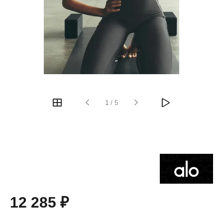
1
/
5
12 285 ₽