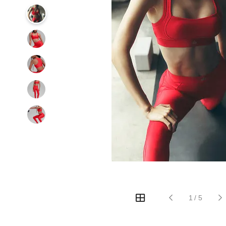
1
/
5