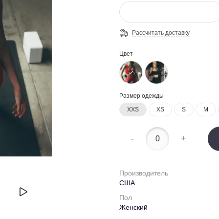
Рассчитать доставку
Цвет
Размер одежды
XXS
XS
S
M
-
+
Производитель
США
Пол
Женский