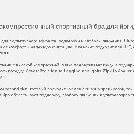
!
сококомпрессионный спортивный бра для йоги,
 для скульптурного эффекта, поддержки и свободы движения. Шир
ивают комфорт и надежную фиксацию. Идеально подходит для
HIIT
тиля
.
t ткани
с высокой компрессией, мягко поддерживает грудь и подче
ать посадку. Сочетайте с
Ignite Legging
или
Ignite Zip-Up Jacket
д
ды.
second skin, который подходит как для активных тренировок, так и
т бра обеспечивает поддержку, свободу движений и ультрасовреме