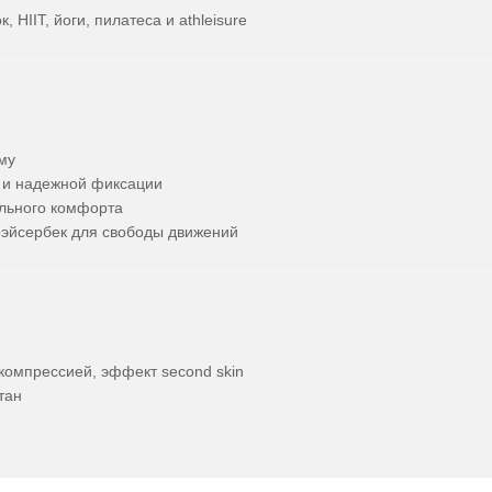
 HIIT, йоги, пилатеса и athleisure
му
 и надежной фиксации
льного комфорта
рэйсербек для свободы движений
й компрессией, эффект second skin
тан