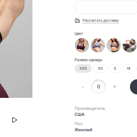
Рассчитать доставку
Цвет
Размер одежды
XXS
XS
S
M
-
+
Производитель
США
Пол
Женский