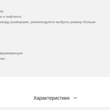
му
и и лифтинга
ы между размерами, рекомендуется выбрать размер больше
оддерживающая
тан
Характеристики