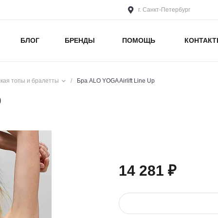
г. Санкт-Петербург
БЛОГ
БРЕНДЫ
ПОМОЩЬ
КОНТАК
кая топы и бралетты
/
Бра ALO YOGA Airlift Line Up
p
14 281 ₽