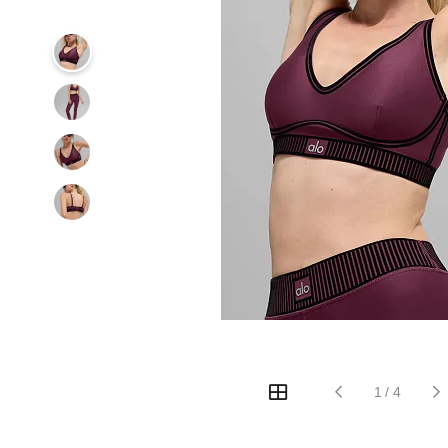
1
/
4