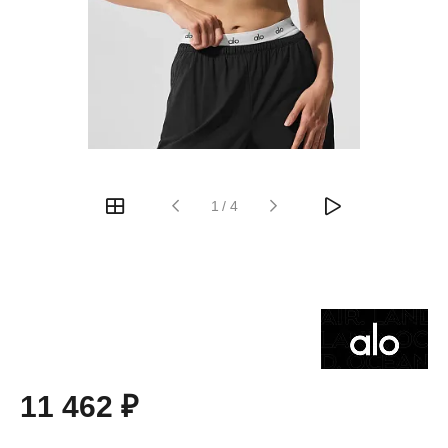
1
/
4
11 462 ₽