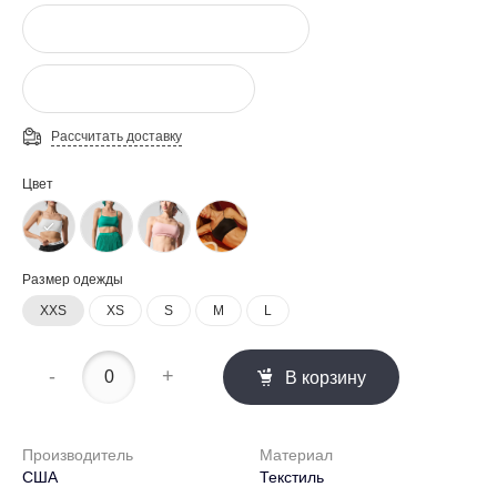
Рассчитать доставку
Цвет
Размер одежды
XXS
XS
S
M
L
-
+
В корзину
Производитель
Материал
США
Текстиль