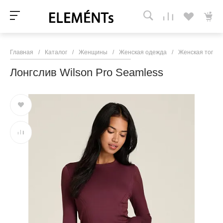
Главная
/
Каталог
/
Женщины
/
Женская одежда
/
Женская топы 
Лонгслив Wilson Pro Seamless