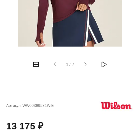
1
/
7
Артикул:
WW00399531WIE
13 175 ₽