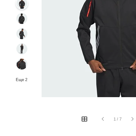
Еще
2
1
/
7