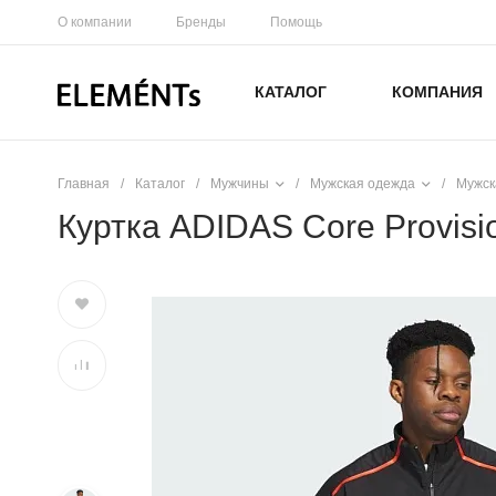
О компании
Бренды
Помощь
КАТАЛОГ
КОМПАНИЯ
Главная
/
Каталог
/
Мужчины
/
Мужская одежда
/
Мужск
Куртка ADIDAS Core Provisio