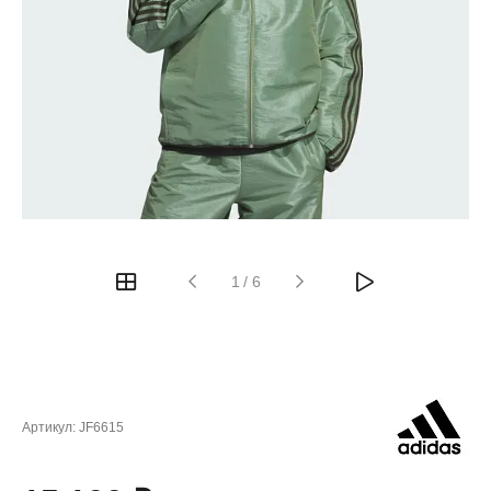
1
/
6
Артикул:
JF6615