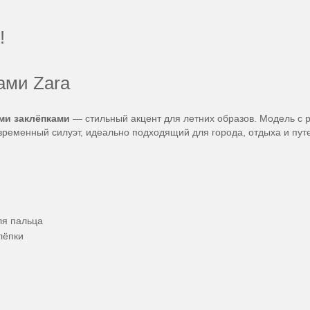
!
ами Zara
ми заклёпками
— стильный акцент для летних образов. Модель с 
временный силуэт, идеально подходящий для города, отдыха и пут
ля пальца
лёпки