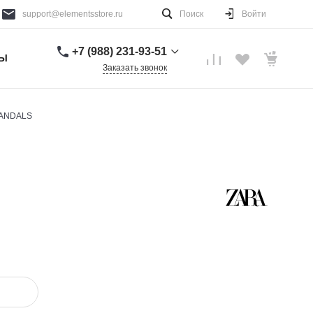
support@elementsstore.ru
Поиск
Войти
+7 (988) 231-93-51
ТЫ
Заказать звонок
+7 (988) 231-93-51
г. Санкт-Петербург
SANDALS
Пн-Вс: 9:00-20:00
support@elementsstore.ru