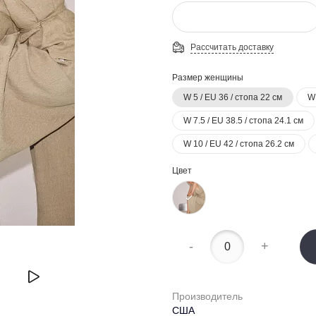
Рассчитать доставку
Размер женщины
W 5 / EU 36 / стопа 22 см
W 
W 7.5 / EU 38.5 / стопа 24.1 см
W 10 / EU 42 / стопа 26.2 см
Цвет
-
+
Производитель
США