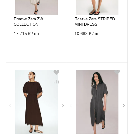
Платье Zara ZW
Платье Zara STRIPED
COLLECTION
MINI DRESS
EMBROIDERED MIDI
17 715 ₽
/
шт
10 683 ₽
/
шт
DRESS