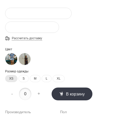
Рассчитать доставку
Цвет
Размер одежды
XS
S
M
L
XL
-
+
В корзину
Производитель
Пол