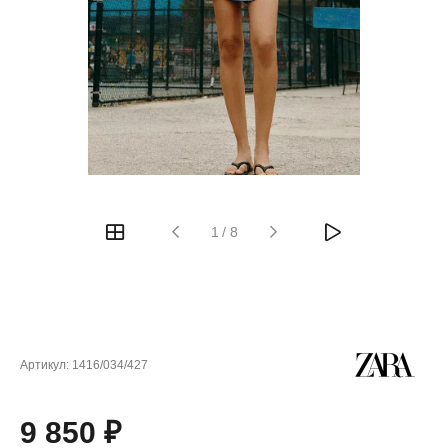
1
/
8
Артикул:
1416/034/427
9 850 ₽