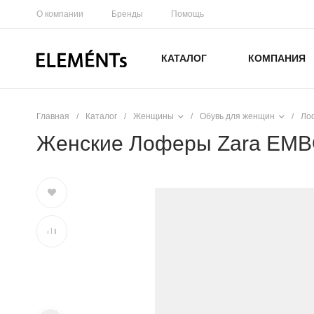
О компании
Бренды
Помощь
КАТАЛОГ
КОМПАНИЯ
Главная
/
Каталог
/
Женщины
/
Обувь для женщин
/
Ло
Женские Лоферы Zara EM