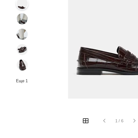
Еще
1
1
/
6