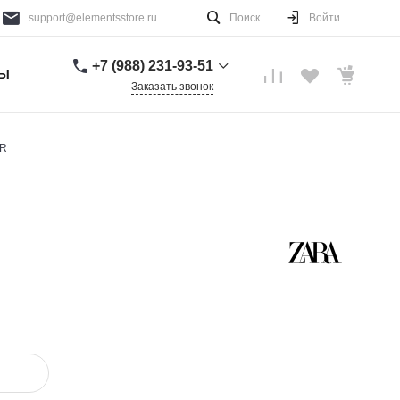
support@elementsstore.ru
Поиск
Войти
+7 (988) 231-93-51
ТЫ
Заказать звонок
+7 (988) 231-93-51
г. Санкт-Петербург
ER
Пн-Вс: 9:00-20:00
support@elementsstore.ru