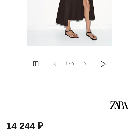
1
/
9
14 244 ₽