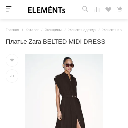
Главная
/
Каталог
/
Женщины
/
Женская одежда
/
Женская плать
Платье Zara BELTED MIDI DRESS