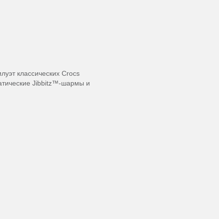
илуэт классических Crocs
атические Jibbitz™-шармы и