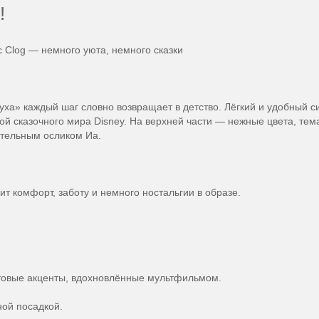
!
ic Clog — немного уюта, немного сказки
уха» каждый шаг словно возвращает в детство. Лёгкий и удобный с
й сказочного мира Disney. На верхней части — нежные цвета, тем
ательным осликом Иа.
ит комфорт, заботу и немного ностальгии в образе.
етовые акценты, вдохновлённые мультфильмом.
ной посадкой.