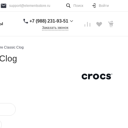
support@elementsstore.ru
Поиск
Войти
+7 (988) 231-93-51
ТЫ
Заказать звонок
+7 (988) 231-93-51
г. Санкт-Петербург
e Classic Clog
Пн-Вс: 9:00-20:00
 Clog
support@elementsstore.ru