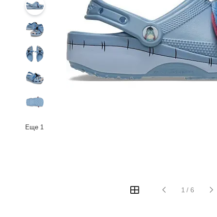
Еще
1
1
/
6