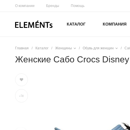
О компании
Бренды
Помощь
КАТАЛОГ
КОМПАНИЯ
Главная
/
Каталог
/
Женщины
/
Обувь для женщин
/
Са
Женские Сабо Crocs Disney 